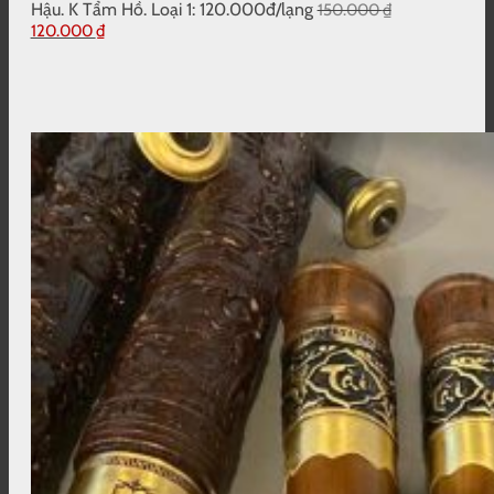
Hậu. K Tẩm Hồ. Loại 1: 120.000đ/lạng
150.000
₫
Giá
Giá
120.000
₫
gốc
hiện
là:
tại
150.000 ₫.
là:
120.000 ₫.