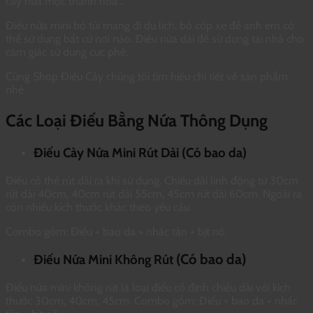
cày nứa mộc thanh hóa…
Điếu nứa mini bỏ túi mang đi du lịch, bỏ cốp xe để anh em có
thể sử dụng bất cứ nơi nào. Điếu nứa dài để sử dụng tại nhà cho
cảm giác sử dụng cực phê.
Cùng Shop Điếu Cày chúng tôi tìm hiểu chi tiết về sản phẩm
nhé
Các Loại Điếu Bằng Nứa Thông Dụng
Điếu Cày Nứa Mini Rút Dài (Có bao da)
Điếu có thể rút dài ra khi sử dụng. Chiều dài linh động từ 30cm
rút dài 40cm, 40cm rút dài 55cm, 45cm rút dài 60cm. Ngoài ra
còn nhiều kích thước khác theo yêu cầu
Combo gồm: Điếu + bao da + nhấc tàn + bịt nõ
(Có bao da)
Điếu Nứa Mini Không Rút
Điếu nứa mini không rút là loại điếu cố định chiều dài với kích
thước 30cm, 40cm, 45cm. Combo gồm: Điếu + bao da + nhấc