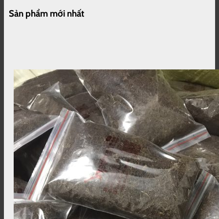
gốc
hiện
là:
tại
Sản phẩm mới nhất
350.000 ₫.
là:
280.000 ₫.