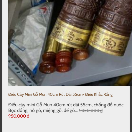
Điếu Cày Mini Gỗ Mun 40cm Rút Dài 55cm- Điêu Khắc Rồng
Điếu cày mini Gỗ Mun 40cm rút dài 55cm, chống đổ nước
Bọc đồng, nỏ gỗ, miệng gỗ, đế gỗ…
1.050.000
₫
Giá
Giá
950.000
₫
gốc
hiện
là:
tại