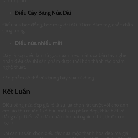
tàn + bịt nõ
Điếu Cày Bằng Nứa Dài
Điếu nứa bọc đồng, bọc mây dai 60-70cm đầm tay, chắc chắn
sang trọng
Điếu nứa nhiều mắt
Đây là loại điếu làm từ gốc nứa nhiều mắt qua bàn tay nghệ
nhân điếu cày thì sản phẩm được thổi hồn thành tác phẩm
nghệ thuật.
Sản phẩm có thể vừa trưng bày vừa sử dụng.
Kết Luận
Điếu bằng nứa đẹp giá rẻ là sự lựa chọn rất tuyệt với cho anh
em lào thủ muốn 1 sở hữu một sản phẩm đẹp, khác biệt và
đẳng cấp. Điếu vẫn đảm bảo cho trải nghiệm hút thuốc cực
ngon.
Khi cần tư vấn chọn điếu cày nứa mộc thanh hóa đẹp ma giá