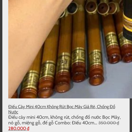
Điếu Cày Mini 40cm Không Rút Bọc Mây Giá Rẻ, Chống Đổ
Nước
Điếu cày mini 40cm, không rút, chống đổ nước Bọc Mây,
nỏ gỗ, miệng gỗ, đế gỗ Combo: Điếu 40cm…
350.000
₫
Giá
Giá
280.000
₫