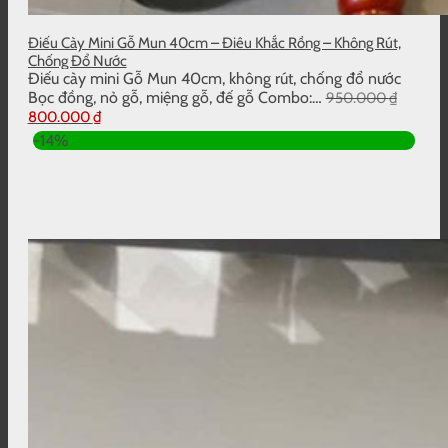
Điếu Cày Mini Gỗ Mun 40cm – Điêu Khắc Rồng – Không Rút,
Chống Đổ Nước
Điếu cày mini Gỗ Mun 40cm, không rút, chống đổ nước
Bọc đồng, nỏ gỗ, miệng gỗ, đế gỗ Combo:…
950.000
₫
Giá
Giá
800.000
₫
gốc
hiện
-14%
là:
tại
950.000 ₫.
là:
800.000 ₫.