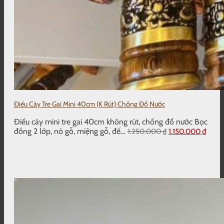
Điếu Cày Tre Gai Mini 40cm (K Rút) Chống Đổ Nước
Điếu cày mini tre gai 40cm không rút, chống đổ nước Bọc
Giá
Giá
đồng 2 lớp, nỏ gỗ, miệng gỗ, đế…
1.250.000
₫
1.150.000
₫
gốc
hiện
là:
tại
1.250.000 ₫.
là:
1.150