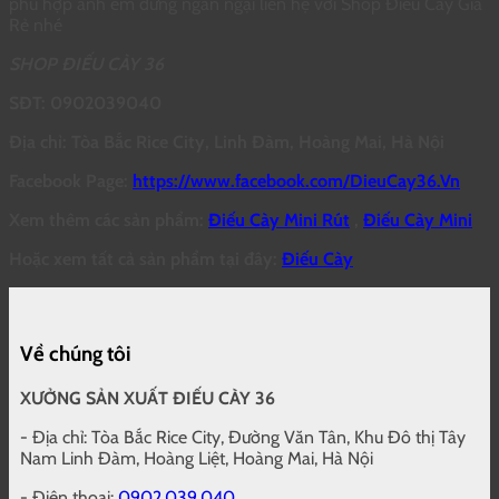
phù hợp anh em đừng ngần ngại liên hệ với Shop Điếu Cày Giá
Rẻ nhé
SHOP ĐIẾU CÀY 36
SĐT: 0902039040
Địa chỉ: Tòa Bắc Rice City, Linh Đàm, Hoàng Mai, Hà Nội
Facebook Page:
https://www.facebook.com/DieuCay36.Vn
Xem thêm các sản phẩm:
Điếu Cày Mini Rút
,
Điếu Cày Mini
Hoặc xem tất cả sản phẩm tại đây:
Điếu Cày
Về chúng tôi
XƯỞNG SẢN XUẤT ĐIẾU CÀY 36
- Địa chỉ: Tòa Bắc Rice City, Đường Văn Tân, Khu Đô thị Tây
Nam Linh Đàm, Hoàng Liệt, Hoàng Mai, Hà Nội
- Điện thoại:
0902.039.040